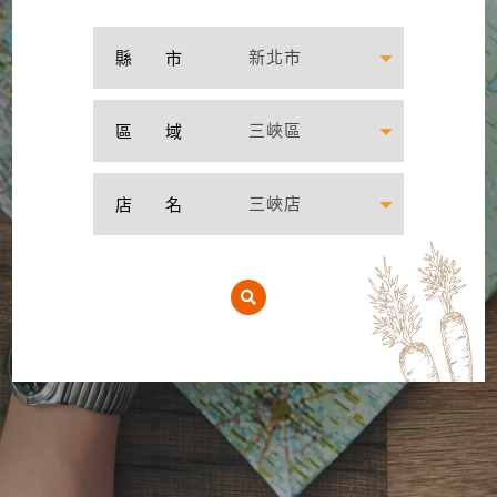
新北市
新北市
縣 市
台北市
三峽區
三峽區
區 域
基隆市
中和區
三峽店
三峽店
店 名
桃園市
新莊區
新竹縣
板橋區
新竹市
三重區
苗栗縣
新店區
台中市
土城區
南投縣
泰山區