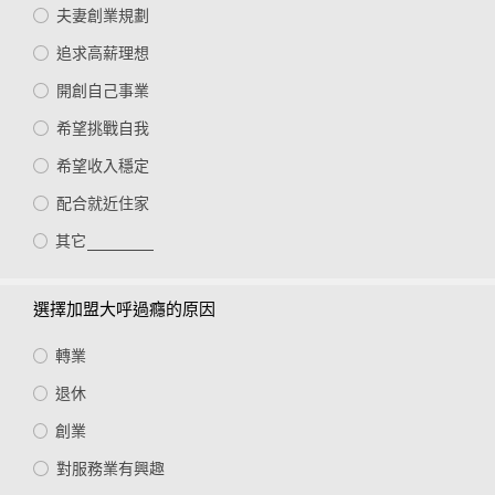
夫妻創業規劃
桃園市
追求高薪理想
新竹縣
開創自己事業
新竹市
希望挑戰自我
希望收入穩定
苗栗縣
配合就近住家
台中市
其它
南投縣
選擇加盟大呼過癮的原因
雲林縣
轉業
嘉義市
退休
台南市
創業
對服務業有興趣
高雄市