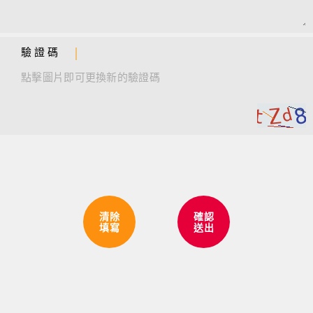
驗 證 碼
清除
確認
填寫
送出